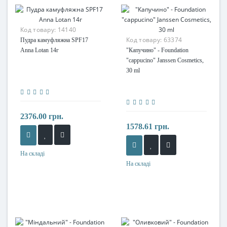
Код товару:
14140
Код товару:
63374
Пудра камуфляжна SPF17
Anna Lotan 14г
"Капучино" - Foundation
"cappucino" Janssen Cosmetics,
30 ml
2376.00 грн.
1578.61 грн.
На складі
На складі