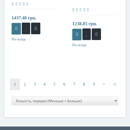
1437.48 грн.
1238.85 грн.
На складі
На складі
1
2
3
4
5
6
7
8
9
>
>|