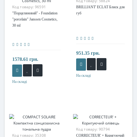
Код товару:
58824
Код товару:
96591
BRILLIANT' ECLAT Блиск для
"Порцеляновий" - Foundation
губ
"porcelain" Janssen Cosmetics,
30 ml
951.35 грн.
1578.61 грн.
На складі
На складі
Код товару:
90794
Код товару:
35308
CORRECTEUR' + Коригуючий