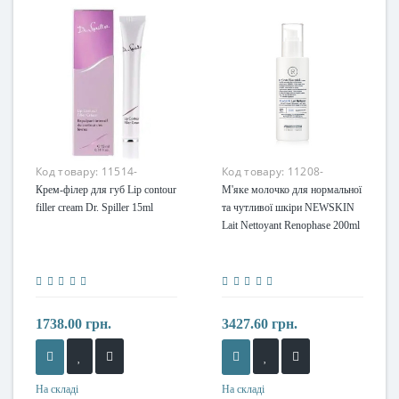
Код товару:
11514-
Код товару:
11208-
Крем-філер для губ Lip contour
М'яке молочко для нормальної
filler cream Dr. Spiller 15ml
та чутливої шкіри NEWSKIN
Lait Nettoyant Renophase 200ml
1738.00 грн.
3427.60 грн.
На складі
На складі