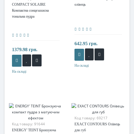
COMPACT SOLAIRE
олівець
Компактна сонцезахисна
тональна пудра
642.95 грн.
1379.98 грн.
На складі
На складі
Код товару:
69217
Код товару:
91644
EXACT CONTOURS Олівець
ENERGY' TEINT Бронзуюча
для губ