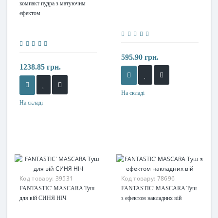
компакт пудра з матуючим
ефектом
595.90 грн.
1238.85 грн.
На складі
На складі
Код товару:
39531
Код товару:
78696
FANTASTIC' MASCARA Туш
FANTASTIC’ MASCARA Туш
для вій СИНЯ НІЧ
з ефектом накладних вій