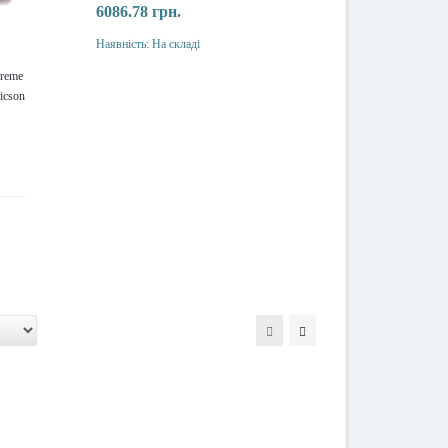
6086.78 грн.
Наявність:
На складі
Купити
reme
icson