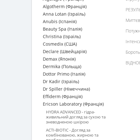
Algotherm (Франція)
РЕЗУЛЬ
Anna Lotan (Ізраїль)
Миттє
Anubis (Іспанія)
Beauty Spa (Італія)
Потужн
Christina (Ізраіль)
Інтенс
Cosmedix (США)
Declare (Швейцарія)
Бороть
Demax (Японія)
ВІДНО
Dermika (Польща)
Dottor Primo (Італія)
Dr Kadir (Ізраїль)
Dr Spiller (Німеччина)
Effiderm (Франція)
Ericson Laboratory (Франція)
HYDRA ADVANCED - гідра-
живильний догляд за сухою та
зневодненою шкірою
ACTI-BIOTIC - Догляд за
комбінованою, жирною та
проблемною шкірою