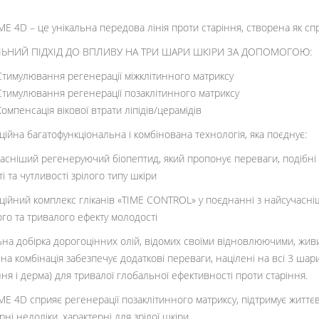
E 4D – це унікальна передова лінія проти старіння, створена як сп
ЛЬНИЙ ПІДХІД ДО ВПЛИВУ НА ТРИ ШАРИ ШКІРИ ЗА ДОПОМОГОЮ:
Стимулювання регенерації міжклітинного матриксу
Стимулювання регенерації позаклітинного матриксу
Компенсація вікової втрати ліпідів/церамідів
ційна багатофункціональна і комбінована технологія, яка поєднує:
асніший регенеруючий біопептид, який пропонує переваги, подібні
і та чутливості зрілого типу шкіри
ційний комплекс гліканів «TIME CONTROL» у поєднанні з найсучасніши
го та тривалого ефекту молодості
ьна добірка дорогоцінних олій, відомих своїми відновлюючими, жи
ьна комбінація забезпечує додаткові переваги, націлені на всі 3 ша
ння і дерма) для тривалої глобальної ефективності проти старіння.
E 4D сприяє регенерації позаклітинного матриксу, підтримує життєв
рні недоліки, характерні для зрілої шкіри