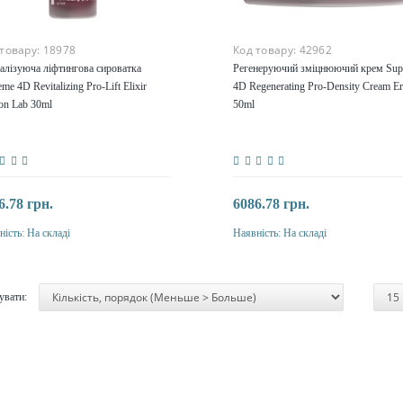
 товару:
18978
Код товару:
42962
талізуюча ліфтингова сироватка
Регенеруючий зміцнюючий крем Sup
me 4D Revitalizing Pro-Lift Elixir
4D Regenerating Pro-Density Cream Er
son Lab 30ml
50ml
6.78 грн.
6086.78 грн.
ність:
На складі
Наявність:
На складі
Купити
Купити
увати: