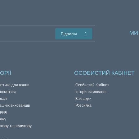
МИ
Підписка
ОРІЇ
ОСОБИСТИЙ КАБІНЕТ
метика для ванни
Особистий Кабінет
косметика
Історія замовлень
осся
Закладки
ашніх вихованців
Розсилка
иччя
іяжу
ікюру та педикюру