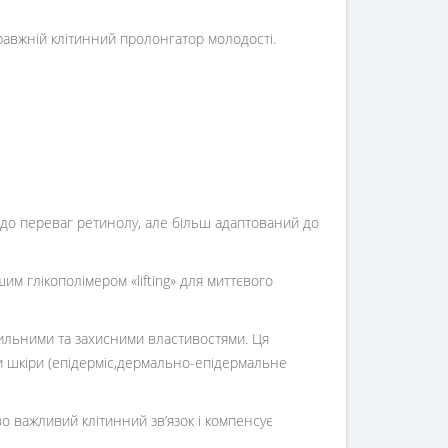
равжній клітинний пролонгатор молодості.
 до переваг ретинолу, але більш адаптований до
м глікополімером «lifting» для миттєвого
вильними та захисними властивостями. Ця
ри шкіри (епідерміс,дермально-епідермальне
о важливий клітинний зв’язок і компенсує