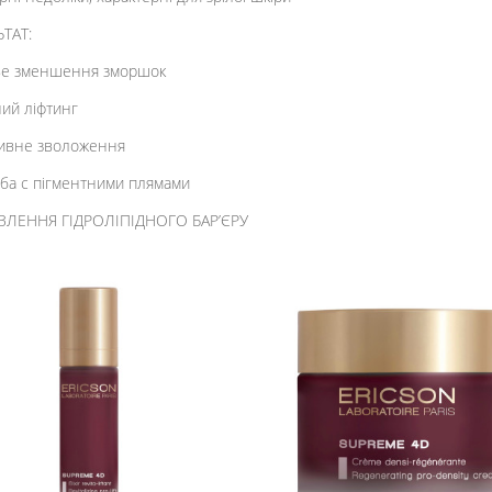
ТАТ:
ве зменшення зморшок
ий ліфтинг
ивне зволоження
ба с пігментними плямами
ВЛЕННЯ ГІДРОЛІПІДНОГО БАР’ЄРУ