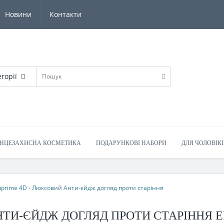
Новини
Контакти
егорії
НЦЕЗАХИСНА КОСМЕТИКА
ПОДАРУНКОВІ НАБОРИ
ДЛЯ ЧОЛОВІКІ
uprime 4D - Люксовий Анти-єйдж догляд проти старіння
НТИ-ЄЙДЖ ДОГЛЯД ПРОТИ СТАРІННЯ 