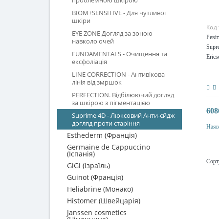
BIOM+SENSITIVE - Для чутливої
шкіри
Код
EYE ZONE Догляд за зоною
Реві
навколо очей
Supre
FUNDAMENTALS - Очищення та
Eric
ексфоліація
LINE CORRECTION - Антивікова
лінія від змршок
PERFECTION. Відбілюючий догляд
за шкірою з пігментацією
608
Suprime 4D - Люксовий Анти-єйдж
догляд проти старіння
Наяв
Esthederm (Франція)
Germaine de Cappuccino
(Іспанія)
Сорт
GiGi (Ізраїль)
Guinot (Франція)
Heliabrine (Монако)
Histomer (Швейцарія)
Janssen cosmetics