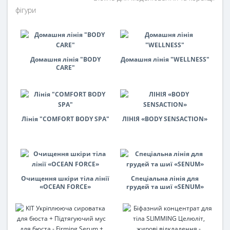
фігури
Домашня лінія "BODY
Домашня лінія "WELLNESS"
CARE"
Лінія "COMFORT BODY SPA"
ЛІНІЯ «BODY SENSACTION»
Очищення шкіри тіла лінії
Спеціальна лінія для
«OCEAN FORCE»
грудей та шиї «SENUM»