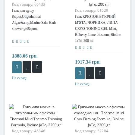
Код товару:
60433
Код товару:
61629
Гель для душу
&quot;Oligothermal
Гель КРІОТОНІЗУЮЧИЙ
Algae&amp;Marine Salts Bath
М'ЯТА, ЧОРНИКА, ЛИПА -
shower gel&quot;
CRYO-TONING GEL Mint,
Bilberry, Lime-blossom, Bioline
JaTo, 200 ml
1888.06 грн.
1917.34 грн.
На складі
На складі
Код товару:
46846
Код товару:
52204