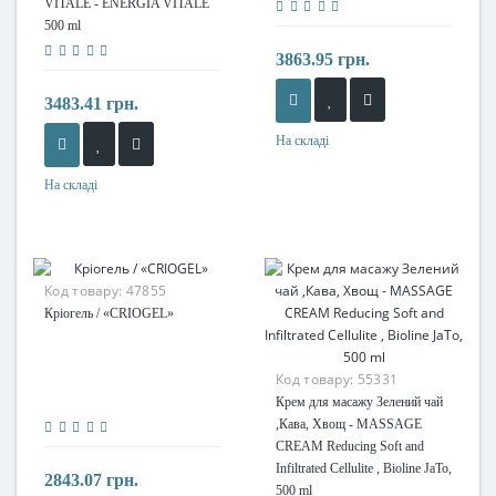
VITALE - ENERGIA VITALE
500 ml
3863.95 грн.
3483.41 грн.
На складі
На складі
Код товару:
47855
Кріогель / «CRIOGEL»
Код товару:
55331
Крем для масажу Зелений чай
,Кава, Хвощ - MASSAGE
CREAM Reducing Soft and
Infiltrated Cellulite , Bioline JaTo,
2843.07 грн.
500 ml