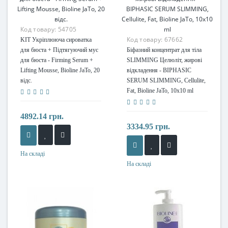
Код товару:
54705
Код товару:
67662
KIT Укріплююча сироватка
для бюста + Підтягуючий мус
Біфазний концентрат для тіла
для бюста - Firming Serum +
SLIMMING Целюліт, жирові
Lifting Mousse, Bioline JaTo, 20
відкладення - BIPHASIC
відс.
SERUM SLIMMING, Cellulite,
Fat, Bioline JaTo, 10x10 ml
4892.14 грн.
3334.95 грн.
На складі
На складі