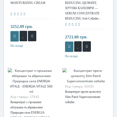
MOISTURIZING CREAM
REDUCING ЦЕЛЮЛІТ,
ХРУПКІ КАПІЛЯРИ —
SERUM CONCENTRATE
REDUCING Soft Cellulite -
Fragile Capillaries, Bioline JaTo,
3252.89 грн.
10x10 ml
2721.80 грн.
На складі
На складі
Код товару:
92405
Концентрат проти целюліту
Код товару:
27043
Slim Patch Superconcentrate
Концентрат з гірськими
cellulite
яблуками та абрикосами
Природна сила ENERGIA