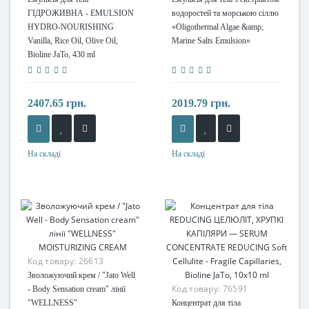
ГІДРОЖИВНА - EMULSION
водоростей та морською сіллю
HYDRO-NOURISHING
«Oligothermal Algae &amp;
Vanilla, Rice Oil, Olive Oil,
Marine Salts Emulsion»
Bioline JaTo, 430 ml
2407.65 грн.
2019.79 грн.
На складі
На складі
Код товару:
26613
Зволожуючий крем / "Jato Well
Код товару:
76591
- Body Sensation cream" лінії
"WELLNESS"
Концентрат для тіла