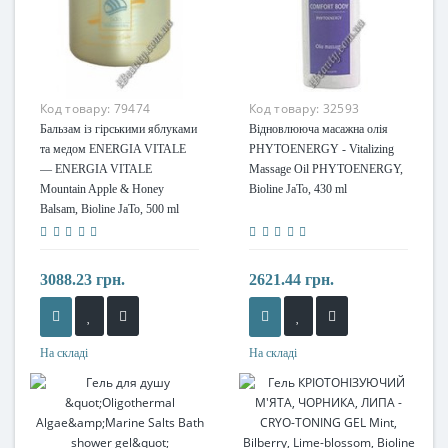
Код товару:
79474
Код товару:
32593
Бальзам із гірськими яблуками
Відновлююча масажна олія
та медом ENERGIA VITALE
PHYTOENERGY - Vitalizing
— ENERGIA VITALE
Massage Oil PHYTOENERGY,
Mountain Apple & Honey
Bioline JaTo, 430 ml
Balsam, Bioline JaTo, 500 ml
3088.23 грн.
2621.44 грн.
На складі
На складі