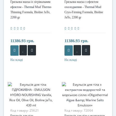
Грязьова маска із зігрівальним
Грязьова маска з ефектом
ефектом - Thermal Mud Thermo
охолодження - Thermal Mud
Thinning Formula, Bioline JaTo,
Cryo-Firming Formula, Bioline
2200 gr
JaTo, 2200 gr
11386.93 грн.
11386.93 грн.
На складі
На складі
Код товару:
25621
Код товару:
72064
Емульсія для тіла
Емульсія для тіла з екстрактом