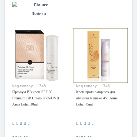
Пілінги
Код товару:
11348-
Код товару:
11346-
Преміум BB крем SPF 30
Крем проти зморшок для
Premium BB Cream UVA/UVB
обличчя Nameko 45+ Anna
Anna Lotan 30ml
Lotan 75ml