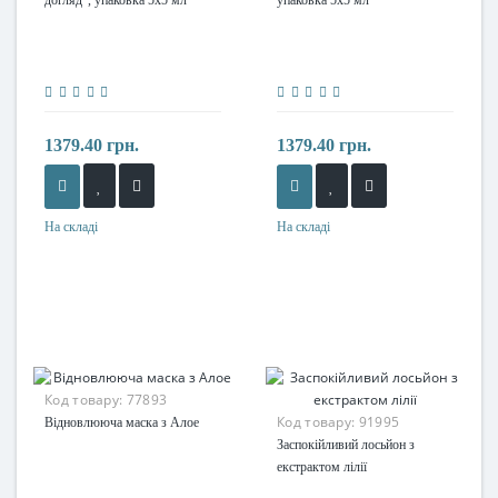
1379.40 грн.
1379.40 грн.
На складі
На складі
Код товару:
77893
Код товару:
91995
Відновлююча маска з Алое
Заспокійливий лосьйон з
екстрактом лілії