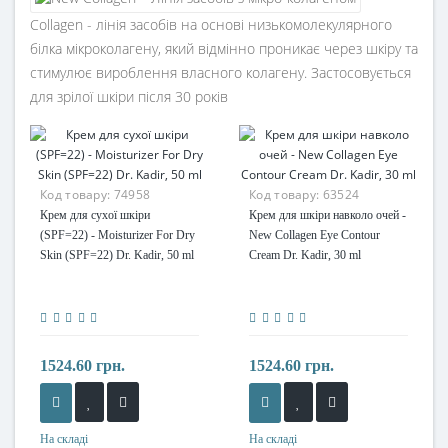
Collagen - лінія засобів на основі низькомолекулярного
білка мікроколагену, який відмінно проникає через шкіру та
стимулює вироблення власного колагену. Застосовується
для зрілої шкіри після 30 років
Код товару:
74958
Код товару:
63524
Крем для сухої шкіри
Крем для шкіри навколо очей -
(SPF=22) - Moisturizer For Dry
New Collagen Eye Contour
Skin (SPF=22) Dr. Kadir, 50 ml
Cream Dr. Kadir, 30 ml
1524.60 грн.
1524.60 грн.
На складі
На складі