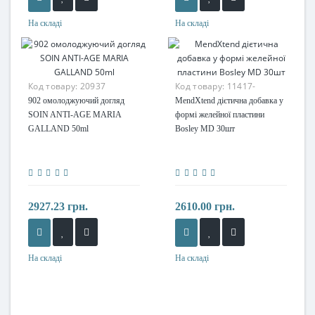
На складі
На складі
Код товару:
20937
Код товару:
11417-
902 омолоджуючий догляд
MendXtend дієтична добавка у
SOIN ANTI-AGE MARIA
формі желейної пластини
GALLAND 50ml
Bosley MD 30шт
2927.23 грн.
2610.00 грн.
На складі
На складі