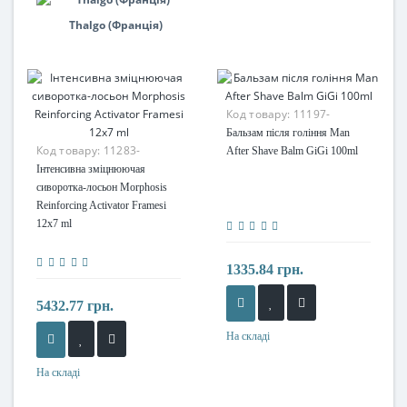
Thalgo (Франція)
Код товару:
11197-
Бальзам після гоління Man
Код товару:
11283-
After Shave Balm GiGi 100ml
Інтенсивна зміцнюючая
сиворотка-лосьон Morphosis
Reinforcing Activator Framesi
12х7 ml
1335.84 грн.
5432.77 грн.
На складі
На складі