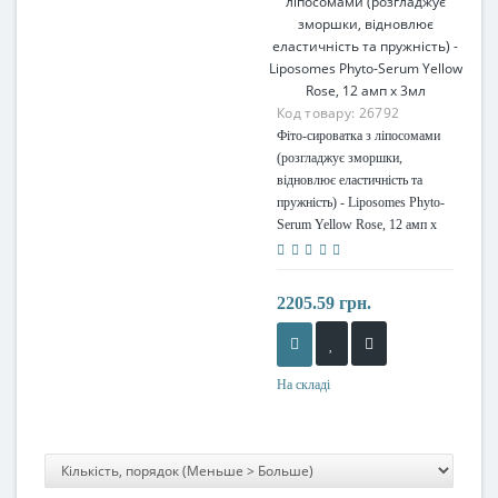
Код товару:
26792
Фіто-сироватка з ліпосомами
(розгладжує зморшки,
відновлює еластичність та
пружність) - Liposomes Phyto-
Serum Yellow Rose, 12 амп x
3мл
2205.59 грн.
На складі