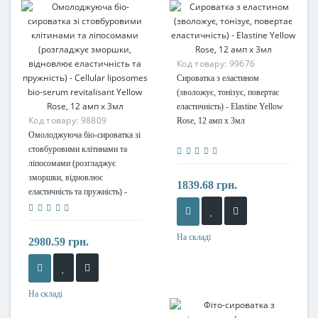
Код товару:
99676
Сироватка з еластином
(зволожує, тонізує, повертає
еластичність) - Elastine Yellow
Код товару:
98809
Rose, 12 амп x 3мл
Омолоджуюча біо-сироватка зі
стовбуровими клітинами та
ліпосомами (розгладжує
зморшки, відновлює
1839.68 грн.
еластичність та пружність) -
Cellular liposomes bio-serum
revitalisant Yellow Rose, 12 амп
x 3мл
На складі
2980.59 грн.
На складі