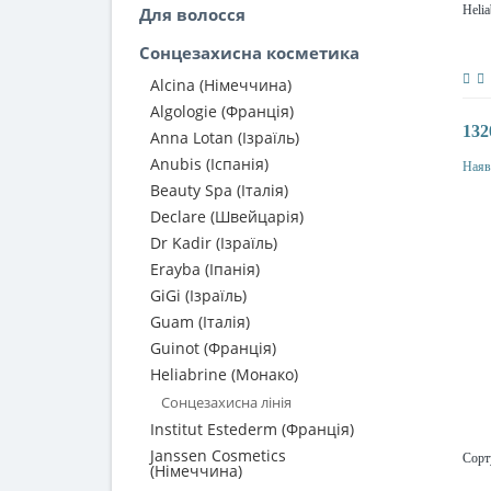
Helia
Для волосся
Сонцезахисна косметика
Alcina (Німеччина)
Algologie (Франція)
132
Anna Lotan (Ізраїль)
Anubis (Іспанія)
Наяв
Beauty Spa (Італія)
Declare (Швейцарія)
Dr Kadir (Ізраїль)
Erayba (Іпанія)
GiGi (Ізраїль)
Guam (Італія)
Guinot (Франція)
Heliabrine (Монако)
Сонцезахисна лінія
Institut Estederm (Франція)
Janssen Cosmetics
Сорт
(Німеччина)