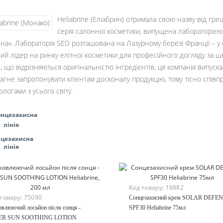
Heliabrine (Еліабрин) отримала свою назву від гре
серія салонної косметики, випущена лабораторією
на». Лабораторія SED розташована на Лазурному березі Франції – у с
ий лідер на ринку елітної косметики для професійного догляду за ш
в, що відрізняються оригінальністю інгредієнтів, ця компанія випус
агне запропонувати клієнтам досконалу продукцію, тому тісно співпр
ологами з усього світу.
нцезахисна
лінія
Код товару:
16882
 товару:
75090
Сонцезахисний крем SOLAR DEFE
овлюючий лосьйон після сонця -
SPF30 Heliabrine 75мл
ER SUN SOOTHING LOTION