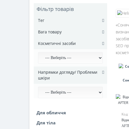
Фільтр товарів
Тег
«Соняч
Вага товару
визнан
засобі
Косметичні засоби
SED пр
космет
Напрямки догляду/ Проблеми
шкіри
Со
Для обличчя
Код
Відн
Для тіла
AFT