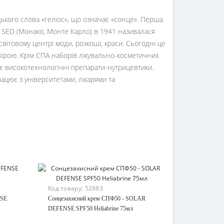
цького слова «геліос», що означає «сонце». Перша
 SED (Монако, Монте Карло) в 1941 називалася
вітовому центрі моди, розкоші, краси. Сьогодні це
кірою. Крім СПА наборів лікувально-косметичних
кає високотехнологічні препарати-нутрицевтики.
ацює з університетами, лікарями та
Код товару:
52883
NSE
Сонцезахисний крем СПФ50 - SOLAR
DEFENSE SPF50 Heliabrine 75мл